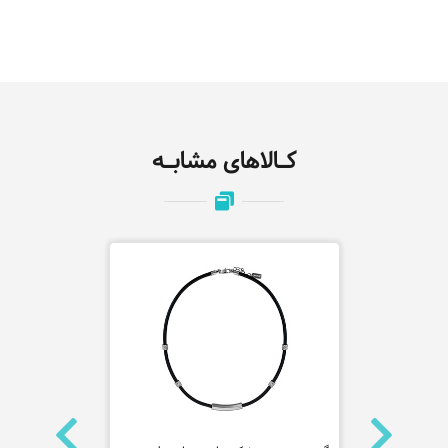
کـالاهای مشابـه