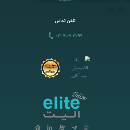
تلفن تماس
021 9107 7799