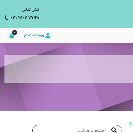
تلفن تماس
021 9107 7799
0
ورود/ثبت‌نام