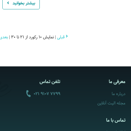
بیشتر بخوانید
قبلی
| نمایش 10 رکورد از 21 تا 30 |
بعدی
معرفی ما
تلفن تماس
درباره ما
021 9107 7799
مجله الیت آنلاین
تماس با ما