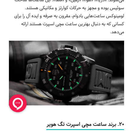
می‌شوند: «دریا»، «هوا»، «زمین» و «فضا». این ساعت‌ها ساخت
سوئیس بوده و مجهز به حرکات کوارتز و مکانیکی هستند.
لومینوکس ساعت‌هایی بادوام، مقرون به صرفه و ایده آل را برای
کسانی که به دنبال بهترین ساعت مچی اسپرت هستند ارائه
می‌دهد.
20. برند ساعت مچی اسپرت تگ هویر